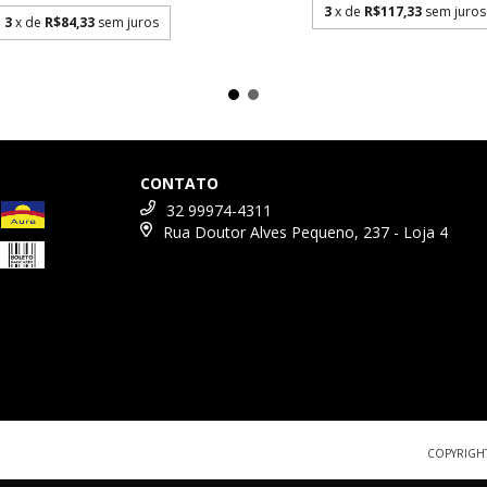
3
x de
R$117,33
sem juros
3
x de
R$84,33
sem juros
CONTATO
32 99974-4311
Rua Doutor Alves Pequeno, 237 - Loja 4
COPYRIGHT