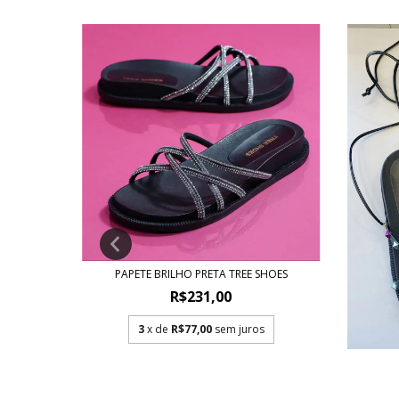
NOVO
PAPETE BRILHO PRETA TREE SHOES
R$231,00
ADA
3
x de
R$77,00
sem juros