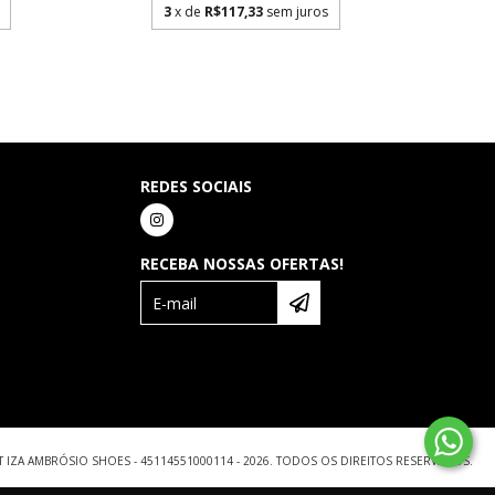
3
x de
R$117,33
sem juros
REDES SOCIAIS
RECEBA NOSSAS OFERTAS!
 IZA AMBRÓSIO SHOES - 45114551000114 - 2026. TODOS OS DIREITOS RESERVADOS.