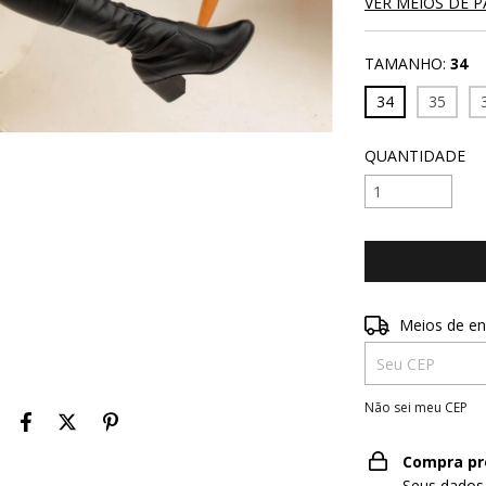
VER MEIOS DE 
TAMANHO:
34
34
35
QUANTIDADE
Entregas para o 
Meios de en
Não sei meu CEP
Compra pr
Seus dados