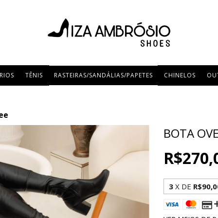
RIOS
TÊNIS
RASTEIRAS/SANDÁLIAS/PAPETES
CHINELOS
OU
ee
BOTA OVE
R$270,
3
X DE
R$90,0