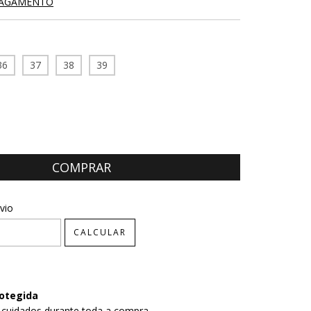
PAGAMENTO
36
37
38
39
CEP:
ALTERAR CEP
vio
CALCULAR
otegida
 cuidados durante toda a compra.