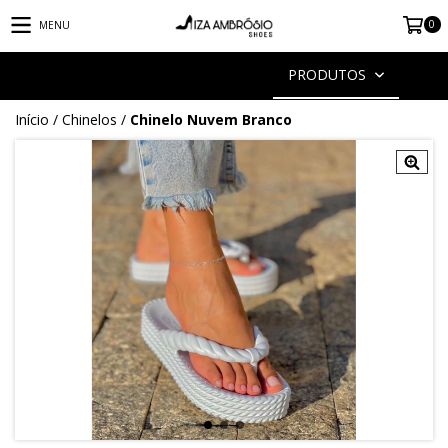
0
MENU
PRODUTOS
Início
/
Chinelos
/
Chinelo Nuvem Branco