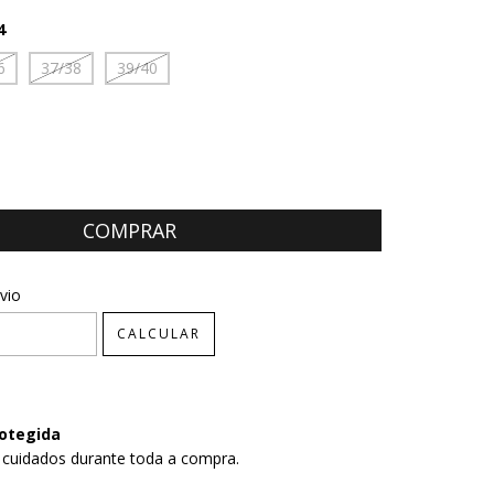
4
6
37/38
39/40
CEP:
ALTERAR CEP
vio
CALCULAR
otegida
 cuidados durante toda a compra.