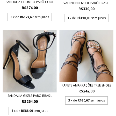
SANDÁLIA CHUMBO PARÔ COOL
VALENTINO NUDE PARÔ BRASIL
R$374,00
R$330,00
3
x de
R$124,67
sem juros
3
x de
R$110,00
sem juros
PAPETE AMARRAÇÕES TREE SHOES
R$242,00
SANDÁLIA GISELE PARÔ BRASIL
3
x de
R$80,67
sem juros
R$264,00
3
x de
R$88,00
sem juros