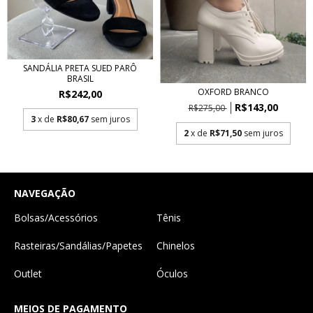
SANDÁLIA PRETA SUED PARÔ
BRASIL
OXFORD BRANCO
R$242,00
R$143,00
R$275,00
3
x de
R$80,67
sem juros
2
x de
R$71,50
sem juros
NAVEGAÇÃO
Bolsas/Acessórios
Tênis
Rasteiras/Sandálias/Papetes
Chinelos
Outlet
Óculos
MEIOS DE PAGAMENTO