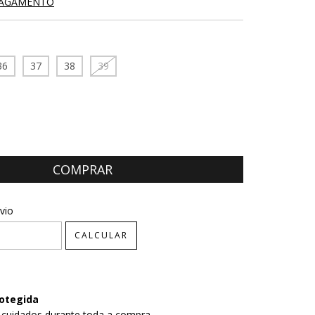
PAGAMENTO
36
37
38
39
CEP:
ALTERAR CEP
vio
CALCULAR
otegida
 cuidados durante toda a compra.