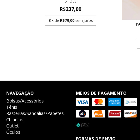
SHOES
R$237,00
3
x de
R$79,00
sem juros
P
ES
NAVEGAÇÃO
MEIOS DE PAGAMENTO
Bolsas/Acessórios
Tênis
Rasteiras/Sandálias/Papetes
Chinelos
Outlet
Óculos
FORMAS DE ENVIO