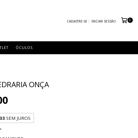
0
CADASTRE-SE
INICIAR SESSÃO
TLET
ÓCULOS
EDRARIA ONÇA
00
33
SEM JUROS