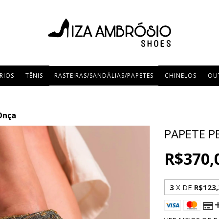
RIOS
TÊNIS
RASTEIRAS/SANDÁLIAS/PAPETES
CHINELOS
OU
Onça
PAPETE P
R$370,
3
X DE
R$123,