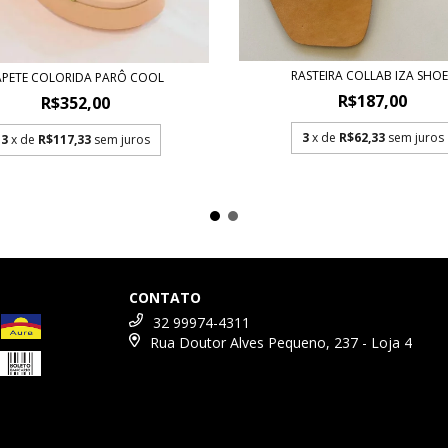
RASTEIRA COLLAB IZA SHOE
APETE COLORIDA PARÔ COOL
R$187,00
R$352,00
3
x de
R$62,33
sem juros
3
x de
R$117,33
sem juros
CONTATO
32 99974-4311
Rua Doutor Alves Pequeno, 237 - Loja 4