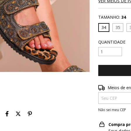
VER MEIOS DE 
TAMANHO:
34
34
35
QUANTIDADE
Entregas para o 
Meios de en
Não sei meu CEP
Compra pr
Seus dados